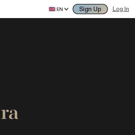
Sign Up
Log In
EN
ra