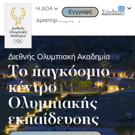
Η ΔΟΑ
Εγγραφή
Σύνδεση
Δραστηριότητες
Διεθνής Ολυμπιακή Ακαδημία
Tο παγκόσμιο
κέντρο
Ολυμπιακής
εκπαίδευσης