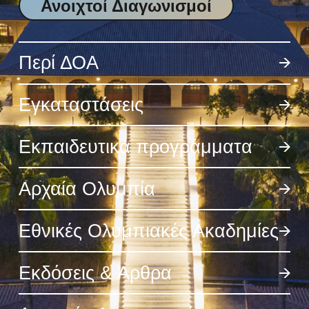
Ανοιχτοί Διαγωνισμοί
Περί ΔΟΑ
Εγκαταστάσεις
Εκπαιδευτικά προγράμματα
Αρχαία Ολυμπία
Εθνικές Ολυμπιακές Ακαδημίες
Εκδόσεις & Άρθρα