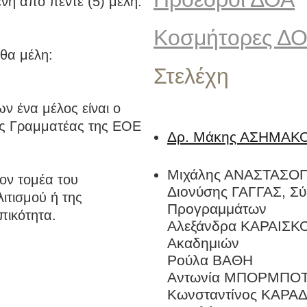
νη από πέντε (5) μέλη.
Κοσμήτορες Δ
θα μέλη:
Στελέχη
ων ένα μέλος είναι ο
κός Γραμματέας της ΕΟΕ
Δρ. Μάκης ΑΣΗΜΑΚΟ
Μιχάλης ΑΝΑΣΤΑΣΟΠ
ον τομέα του
Διονύσης ΓΑΓΓΑΣ, Σ
ιτισμού ή της
Προγραμμάτων
πικότητα.
Αλεξάνδρα ΚΑΡΑΙΣΚΟ
Ακαδημιών
Ρούλα ΒΑΘΗ
Αντωνία ΜΠΟΡΜΠΟ
Κωνσταντίνος ΚΑΡ