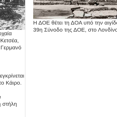
Η ΔΟΕ θέτει τη ΔΟΑ υπό την αιγίδ
39η Σύνοδο της ΔΟΕ, στο Λονδίνο
ρχαία
Κετσέα,
ν Γερμανό
εγκρίνεται
ο Κάιρο.
e
ή στήλη