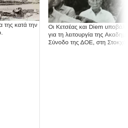
α της κατά την
Oι Kετσέας και Diem υποβάλ
.
για τη λειτουργία της Aκαδημ
Σύνοδο της ΔOE, στη Στοκχό